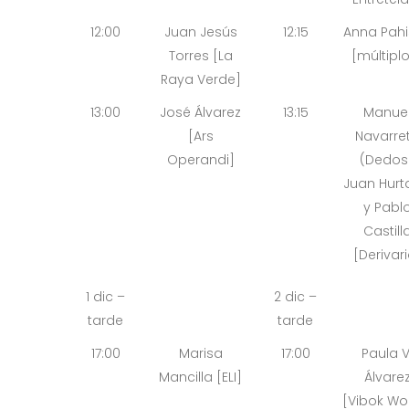
12:00
Juan Jesús
12:15
Anna Pah
Torres [La
[múltipl
Raya Verde]
13:00
José Álvarez
13:15
Manue
[Ars
Navarre
Operandi]
(Dedos)
Juan Hur
y Pabl
Castill
[Derivari
1 dic –
2 dic –
tarde
tarde
17:00
Marisa
17:00
Paula V
Mancilla [ELI]
Álvare
[Vibok Wo