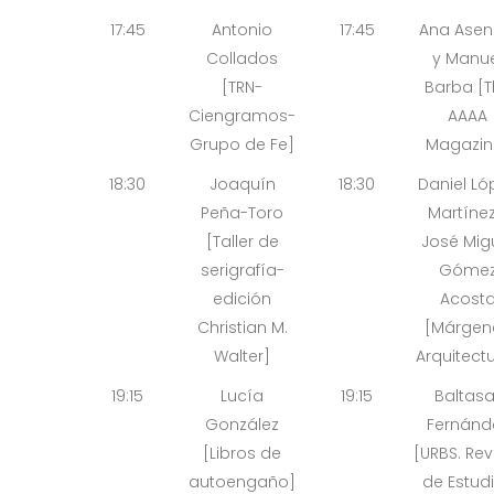
17:45
Antonio
17:45
Ana Asen
Collados
y Manue
[TRN-
Barba [T
Ciengramos-
AAAA
Grupo de Fe]
Magazin
18:30
Joaquín
18:30
Daniel Ló
Peña-Toro
Martínez
[Taller de
José Mig
serigrafía-
Góme
edición
Acost
Christian M.
[Márgen
Walter]
Arquitect
19:15
Lucía
19:15
Baltasa
González
Fernánd
[Libros de
[URBS. Rev
autoengaño]
de Estud